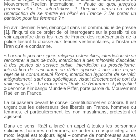
Mouvement Raëlien International, «
Faute de quoi, jusqu’où
peuvent aller les interdictions ? Demain, verra-t-on voter
l’interdiction de se mettre en bikini en France ? De porter un
pantalon pour les femmes
? ».
En avril dernier, Raël, dénonçait dans un communiqué de presse
[1], l’iniquité de ce projet de loi interrogeant sur la possibilité de
voir apparaître dans les rues de France des représentants de la
police faisant la chasse aux tenues vestimentaires, à l'instar de
l'Iran qu'elle condamne.
«
Loi sur le port de signes religieux ostensibles, interdiction de se
rencontrer à plus de trois, interdiction à des minorités d'accéder
à des postes du service public, interdiction au prosélytisme,
interdiction de caricaturer ou d'être opposé à une idée reçue,
rejet de la communauté Roms, interdiction hypocrite de se vêtir
intégralement, sauf cas spécifiques, visant directement le port du
voile intégrale… La France des Droits de l'Homme est pitoyable
!
» dénonce Kimbangu Mundele Piffer, porte parole du Mouvement
Raëlien en France.
La loi passera devant le conseil constitutionnel en octobre. Il est
urgent que les défenseurs des libertés en France, hommes ou
femmes, et particulièrement les non musulmans, protestent et
agissent.
Dans ce sens, Raël a lancé un appel à toutes les personnes
solidaires, hommes ou femmes, de porter un casque intégral de
moto, lequel est toujours légal – comme de nombreuses autres
exceptions citées dans la loi –, portant l’inscription « Burqa de