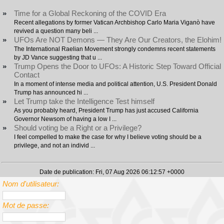
»
Time for a Global Reckoning of the COVID Era
Recent allegations by former Vatican Archbishop Carlo Maria Viganò have
revived a question many beli ...
»
UFOs Are NOT Demons — They Are Our Creators, the Elohim!
The International Raelian Movement strongly condemns recent statements
by JD Vance suggesting that u ...
»
Trump Opens the Door to UFOs: A Historic Step Toward Official
Contact
In a moment of intense media and political attention, U.S. President Donald
Trump has announced hi ...
»
Let Trump take the Intelligence Test himself
As you probably heard, President Trump has just accused California
Governor Newsom of having a low I ...
»
Should voting be a Right or a Privilege?
I feel compelled to make the case for why I believe voting should be a
privilege, and not an individ ...
Date de publication: Fri, 07 Aug 2026 06:12:57 +0000
Nom d'utilisateur:
Mot de passe: