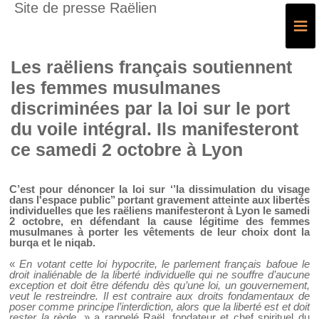
Site de presse Raëlien
≡
Les raëliens français soutiennent
les femmes musulmanes
discriminées par la loi sur le port
du voile intégral. Ils manifesteront
ce samedi 2 octobre à Lyon
C’est pour dénoncer la loi sur ‘’la dissimulation du visage
dans l'espace public’’ portant gravement atteinte aux libertés
individuelles que les raëliens manifesteront à Lyon le samedi
2 octobre, en défendant la cause légitime des femmes
musulmanes à porter les vêtements de leur choix dont la
burqa et le niqab.
«
En votant cette loi hypocrite, le parlement français bafoue le
droit inaliénable de la liberté individuelle qui ne souffre d’aucune
exception et doit être défendu dès qu’une loi, un gouvernement,
veut le restreindre. Il est contraire aux droits fondamentaux de
poser comme principe l’interdiction, alors que la liberté est et doit
rester la règle
. » a rappelé Raël, fondateur et chef spirituel du