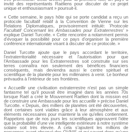
invité des représentants Raéliens pour discuter de ce projet
unique et enthousiasmant » poursuit-il.
« Cette semaine, le pays hôte qui se porte candidat a reçu un
protocole facultatif relatif à la Convention de Vienne sur les
Relations Diplomatiques, provisoirement intitulé: '
Protocole
Facultatif Concernant les Ambassades pour Extraterrestres
’ »
explique Daniel Turcotte. « Cette rencontre a notamment permis
d'évoquer la possibilité pour ce pays d'organiser la première
conférence internationale visant à discuter de ce protocole. »
Daniel Turcotte ajoute que le pays accordant le territoire,
l'extraterritorialité nécessaire et l'autorisation pour que
l’Ambassade pour les Extraterrestres soit construite sur ses
terres connaîtra non seulement des bénéfices financiers
conséquents, mais deviendra aussi le centre spirituel et
scientifique de la planète pour les millénaires à venir. Le bonheur
prévaudra à l'intérieur de ses frontières.
« Accueillir une civilisation extraterrestre n'est pas un simple
fantasme tel qu’il pouvait être imaginé dans les années 70s
lorsque Raël a créé le Mouvement Raélien dont la mission est
de construire une Ambassade pour les accueillir » précise Daniel
Turcotte. « Depuis, des milliers de planètes ont été découvertes,
dont certaines sont viables grâce à leur atmosphère et aux
éléments nécessaires pour maintenir la vie qu’elles contiennent.
Rappelons que de nos jours les scientifiques approuvent l'idée
que la probabilité d'une vie intelligente extérieure à notre système
solaire soit très élevée. A cela s’ajoutent les millions de
personnes ayant observé des OVNIS et qui savent donc qu'une