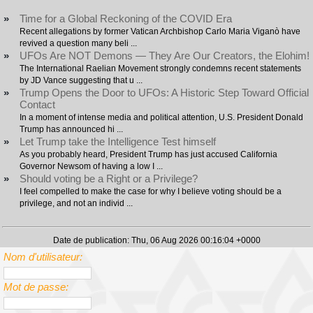
»
Time for a Global Reckoning of the COVID Era
Recent allegations by former Vatican Archbishop Carlo Maria Viganò have
revived a question many beli ...
»
UFOs Are NOT Demons — They Are Our Creators, the Elohim!
The International Raelian Movement strongly condemns recent statements
by JD Vance suggesting that u ...
»
Trump Opens the Door to UFOs: A Historic Step Toward Official
Contact
In a moment of intense media and political attention, U.S. President Donald
Trump has announced hi ...
»
Let Trump take the Intelligence Test himself
As you probably heard, President Trump has just accused California
Governor Newsom of having a low I ...
»
Should voting be a Right or a Privilege?
I feel compelled to make the case for why I believe voting should be a
privilege, and not an individ ...
Date de publication: Thu, 06 Aug 2026 00:16:04 +0000
Nom d'utilisateur:
Mot de passe: