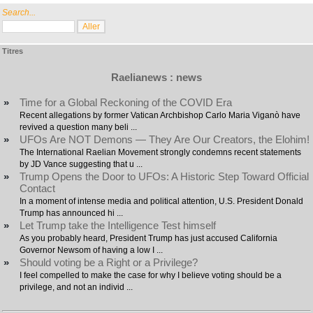
Search...
Titres
Raelianews : news
»
Time for a Global Reckoning of the COVID Era
Recent allegations by former Vatican Archbishop Carlo Maria Viganò have
revived a question many beli ...
»
UFOs Are NOT Demons — They Are Our Creators, the Elohim!
The International Raelian Movement strongly condemns recent statements
by JD Vance suggesting that u ...
»
Trump Opens the Door to UFOs: A Historic Step Toward Official
Contact
In a moment of intense media and political attention, U.S. President Donald
Trump has announced hi ...
»
Let Trump take the Intelligence Test himself
As you probably heard, President Trump has just accused California
Governor Newsom of having a low I ...
»
Should voting be a Right or a Privilege?
I feel compelled to make the case for why I believe voting should be a
privilege, and not an individ ...