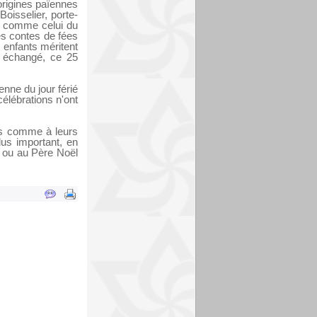
origines païennes
Boisselier, porte-
s comme celui du
es contes de fées
 enfants méritent
t échangé, ce 25
enne du jour férié
célébrations n'ont
les comme à leurs
lus important, en
e ou au Père Noël