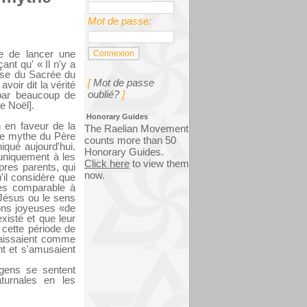
Mot de passe:
e de lancer une
ant qu' « Il n'y a
isse du Sacrée du
[
Mot de passe
voir dit la vérité
oublié?
]
 par beaucoup de
e Noël].
Honorary Guides
 en faveur de la
The Raelian Movement
 le mythe du Père
counts more than 50
qué aujourd'hui.
Honorary Guides.
 uniquement à les
Click here
to view them
pres parents, qui
now.
'il considère que
ées comparable à
Jésus ou le sens
tions joyeuses «de
xisté et que leur
à cette période de
naissaient comme
nt et s'amusaient
 gens se sentent
turnales en les