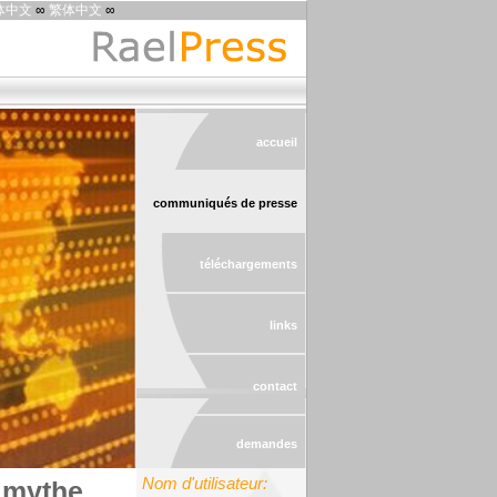
体中文
∞
繁体中文
∞
accueil
communiqués de presse
téléchargements
links
contact
demandes
Nom d'utilisateur:
e mythe