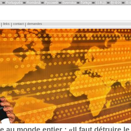
h
∞
Português
∞
Română
∞
Русский
∞
Svenska
∞
Türkçe
∞
日本語
∞
한국어
∞
简
links
contact
demandes
e au monde entier : «Il faut détruire l