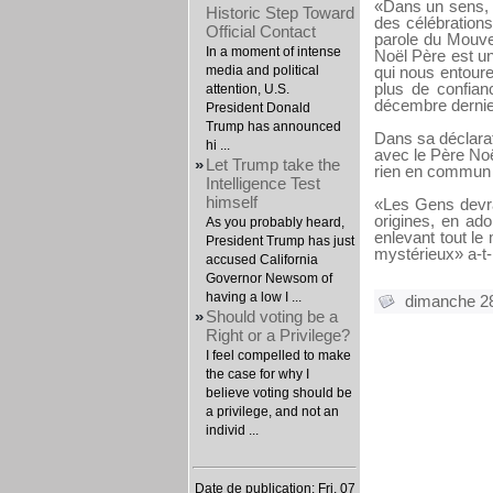
«Dans un sens, 
Historic Step Toward
des célébrations 
Official Contact
parole du Mouve
In a moment of intense
Noël Père est un
media and political
qui nous entoure
plus de confian
attention, U.S.
décembre dernie
President Donald
Trump has announced
Dans sa déclarati
hi ...
avec le Père Noël
»
Let Trump take the
rien en commun a
Intelligence Test
himself
«Les Gens devrai
origines, en ado
As you probably heard,
enlevant tout le
President Trump has just
mystérieux» a-t-il
accused California
Governor Newsom of
having a low I ...
dimanche 2
»
Should voting be a
Right or a Privilege?
I feel compelled to make
the case for why I
believe voting should be
a privilege, and not an
individ ...
Date de publication: Fri, 07