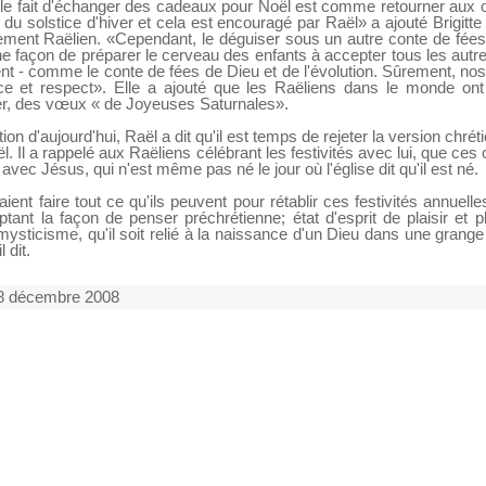
le fait d'échanger des cadeaux pour Noël est comme retourner aux 
du solstice d'hiver et cela est encouragé par Raël» a ajouté Brigitte 
ment Raëlien. «Cependant, le déguiser sous un autre conte de fée
e façon de préparer le cerveau des enfants à accepter tous les autr
nt - comme le conte de fées de Dieu et de l'évolution. Sûrement, nos
ce et respect». Elle a ajouté que les Raëliens dans le monde on
r, des vœux « de Joyeuses Saturnales».
on d'aujourd'hui, Raël a dit qu'il est temps de rejeter la version chréti
. Il a rappelé aux Raëliens célébrant les festivités avec lui, que ces 
vec Jésus, qui n'est même pas né le jour où l'église dit qu'il est né.
ent faire tout ce qu'ils peuvent pour rétablir ces festivités annuel
ptant la façon de penser préchrétienne; état d'esprit de plaisir et p
 mysticisme, qu'il soit relié à la naissance d'un Dieu dans une grang
 dit.
8 décembre 2008