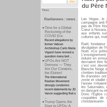
du Père 
Titres
Las Vegas, le 
Raelianews : news
campagne anti Pè
pas de Père Noël
»
Time for a Global
Cœur à Novara, en
Reckoning of the
aux enfants sur
COVID Era
cultures qui, ma
Recent allegations by
Raël, fondateur
former Vatican
divulgation de l
Archbishop Carlo Maria
Noël. «Ce prêtr
Viganò have revived a
L'enseignement 
question many beli ...
induire en erre
»
UFOs Are NOT
devraient être f
Demons — They
c'est son devoi
Are Our Creators,
Blanche Neige e
chrétien traditi
the Elohim!
fin d'année» ont
The International
zeste et vitalit
Raelian Movement
l'année n'étaie
strongly condemns
les Saturnales,
recent statements by JD
en dansant nu et 
Vance suggesting that u
Donc l’Église c
coupables de s
...
christianisant».
»
Trump Opens the
Door to UFOs: A