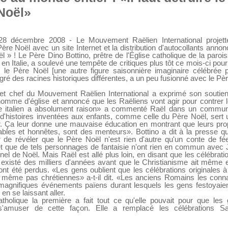
Noël»
28 décembre 2008 - Le Mouvement Raëlien International projett
re Noël avec un site Internet et la distribution d'autocollants annonç
 » ! Le Père Dino Bottino, prêtre de l'Église catholique de la paro
 Italie, a soulevé une tempête de critiques plus tôt ce mois-ci pour a
 le Père Noël [une autre figure saisonnière imaginaire célébrée
lgré des racines historiques différentes, a un peu fusionné avec le Pèr
 et chef du Mouvement Raëlien International a exprimé son soutien
'homme d'église et annoncé que les Raëliens vont agir pour contrer
e italien a absolument raison» a commenté Raël dans un communi
d'histoires inventées aux enfants, comme celle du Père Noël, sert
ur. Ça leur donne une mauvaise éducation en montrant que leurs pro
iables et honnêtes, sont des menteurs». Bottino a dit à la presse qu
r de révéler que le Père Noël n'est rien d'autre qu'un conte de f
t que de tels personnages de fantaisie n'ont rien en commun avec 
onnel de Noël. Mais Raël est allé plus loin, en disant que les célébra
 existé des milliers d'années avant que le Christianisme ait même e
é ont été perdus. «Les gens oublient que les célébrations originales 
nt même pas chrétiennes» a-t-il dit. «Les anciens Romains les con
 magnifiques événements païens durant lesquels les gens festoyaie
en se laissant aller.
atholique la première a fait tout ce qu'elle pouvait pour que les
'amuser de cette façon. Elle a remplacé les célébrations Sa