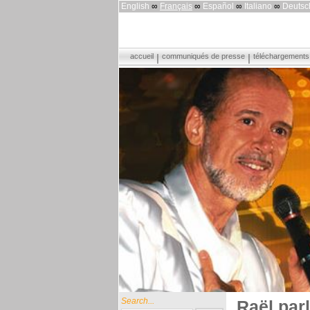
English
∞
Français
∞
Español
∞
Italiano
∞
Deutsc
accueil
communiqués de presse
téléchargements
Search...
Raël parl