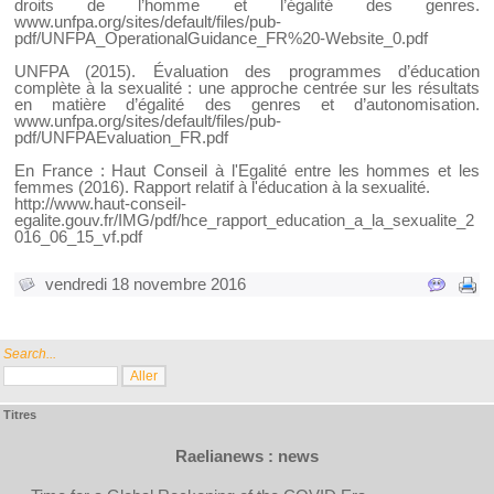
droits de l’homme et l’égalité des genres.
www.unfpa.org/sites/default/files/pub-
pdf/UNFPA_OperationalGuidance_FR%20-Website_0.pdf
UNFPA (2015). Évaluation des programmes d’éducation
complète à la sexualité : une approche centrée sur les résultats
en matière d’égalité des genres et d’autonomisation.
www.unfpa.org/sites/default/files/pub-
pdf/UNFPAEvaluation_FR.pdf
En France : Haut Conseil à l'Egalité entre les hommes et les
femmes (2016). Rapport relatif à l'éducation à la sexualité.
http://www.haut-conseil-
egalite.gouv.fr/IMG/pdf/hce_rapport_education_a_la_sexualite_2
016_06_15_vf.pdf
vendredi 18 novembre 2016
Search...
Titres
Raelianews : news