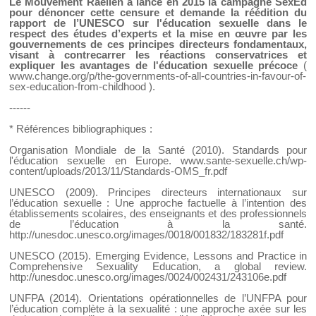
Le Mouvement Raélien a lancé en 2015 la campagne SexEd
pour dénoncer cette censure et demande la réédition du
rapport de l’UNESCO sur l'éducation sexuelle dans le
respect des études d’experts et la mise en œuvre par les
gouvernements de ces principes directeurs fondamentaux,
visant à contrecarrer les réactions conservatrices et
expliquer les avantages de l'éducation sexuelle précoce
(
www.change.org/p/the-governments-of-all-countries-in-favour-of-
sex-education-from-childhood
).
------
* Références bibliographiques :
Organisation Mondiale de la Santé (2010). Standards pour
l'éducation sexuelle en Europe.
www.sante-sexuelle.ch/wp-
content/uploads/2013/11/Standards-OMS_fr.pdf
UNESCO (2009). Principes directeurs internationaux sur
l’éducation sexuelle : Une approche factuelle à l’intention des
établissements scolaires, des enseignants et des professionnels
de l’éducation à la santé.
http://unesdoc.unesco.org/images/0018/001832/183281f.pdf
UNESCO (2015). Emerging Evidence, Lessons and Practice in
Comprehensive Sexuality Education, a global review.
http://unesdoc.unesco.org/images/0024/002431/243106e.pdf
UNFPA (2014). Orientations opérationnelles de l’UNFPA pour
l’éducation complète à la sexualité : une approche axée sur les