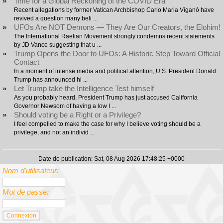
»
Time for a Global Reckoning of the COVID Era
Recent allegations by former Vatican Archbishop Carlo Maria Viganò have
revived a question many beli ...
»
UFOs Are NOT Demons — They Are Our Creators, the Elohim!
The International Raelian Movement strongly condemns recent statements
by JD Vance suggesting that u ...
»
Trump Opens the Door to UFOs: A Historic Step Toward Official
Contact
In a moment of intense media and political attention, U.S. President Donald
Trump has announced hi ...
»
Let Trump take the Intelligence Test himself
As you probably heard, President Trump has just accused California
Governor Newsom of having a low I ...
»
Should voting be a Right or a Privilege?
I feel compelled to make the case for why I believe voting should be a
privilege, and not an individ ...
Date de publication: Sat, 08 Aug 2026 17:48:25 +0000
Nom d'utilisateur:
Mot de passe: