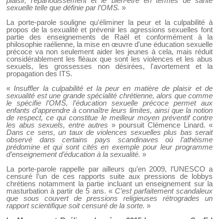
plaisir, l’épanouissement et le bien-être en termes de santé
sexuelle telle que définie par l’OMS.
»
La porte-parole souligne qu'éliminer la peur et la culpabilité à
propos de la sexualité et prévenir les agressions sexuelles font
partie des enseignements de Raël et conformément à la
philosophie raélienne, la mise en œuvre d'une éducation sexuelle
précoce va non seulement aider les jeunes à cela, mais réduit
considérablement les fléaux que sont les violences et les abus
sexuels, les grossesses non désirées, l'avortement et la
propagation des ITS.
«
Insuffler la culpabilité et la peur en matière de plaisir et de
sexualité est une grande spécialité chrétienne, alors que comme
le spécifie l’OMS, l’éducation sexuelle précoce permet aux
enfants d’apprendre à connaître leurs limites, ainsi que la notion
de respect, ce qui constitue le meilleur moyen préventif contre
les abus sexuels, entre autres
» poursuit Clémence Linard. «
Dans ce sens, un taux de violences sexuelles plus bas serait
observé dans certains pays scandinaves où l’athéisme
prédomine et qui sont cités en exemple pour leur programme
d’enseignement d’éducation à la sexualité.
»
La porte-parole rappelle par ailleurs qu’en 2009, l’UNESCO a
censuré l’un de ces rapports suite aux pressions de lobbys
chrétiens notamment la partie incluant un enseignement sur la
masturbation à partir de 5 ans. «
C’est parfaitement scandaleux
que sous couvert de pressions religieuses rétrogrades un
rapport scientifique soit censuré de la sorte.
»