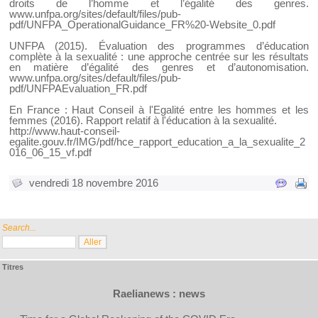
droits de l’homme et l’égalité des genres.
www.unfpa.org/sites/default/files/pub-
pdf/UNFPA_OperationalGuidance_FR%20-Website_0.pdf
UNFPA (2015). Évaluation des programmes d’éducation
complète à la sexualité : une approche centrée sur les résultats
en matière d’égalité des genres et d’autonomisation.
www.unfpa.org/sites/default/files/pub-
pdf/UNFPAEvaluation_FR.pdf
En France : Haut Conseil à l'Egalité entre les hommes et les
femmes (2016). Rapport relatif à l'éducation à la sexualité.
http://www.haut-conseil-
egalite.gouv.fr/IMG/pdf/hce_rapport_education_a_la_sexualite_2
016_06_15_vf.pdf
vendredi 18 novembre 2016
Search...
Titres
Raelianews : news