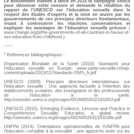
Le Mouvement Raélien a lancé en 2015 la campagne SexEd
pour dénoncer cette censure et demande la réédition du
rapport de l’UNESCO sur l'éducation sexuelle dans le
respect des études d’experts et la mise en œuvre par les
gouvernements de ces principes directeurs fondamentaux,
visant à contrecarrer les réactions conservatrices et
expliquer les avantages de l'éducation sexuelle précoce
(
www.change.org/p/the-governments-of-all-countries-in-favour-of-
sex-education-from-childhood
).
------
* Références bibliographiques :
Organisation Mondiale de la Santé (2010). Standards pour
l'éducation sexuelle en Europe.
www.sante-sexuelle.ch/wp-
content/uploads/2013/11/Standards-OMS_fr.pdf
UNESCO (2009). Principes directeurs internationaux sur
l’éducation sexuelle : Une approche factuelle à l’intention des
établissements scolaires, des enseignants et des professionnels
de l’éducation à la santé.
http://unesdoc.unesco.org/images/0018/001832/183281f.pdf
UNESCO (2015). Emerging Evidence, Lessons and Practice in
Comprehensive Sexuality Education, a global review.
http://unesdoc.unesco.org/images/0024/002431/243106e.pdf
UNFPA (2014). Orientations opérationnelles de l’UNFPA pour
l’éducation complète à la sexualité : une approche axée sur les