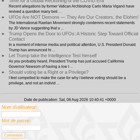
»
Time for a Global Reckoning of the COVID Era
Recent allegations by former Vatican Archbishop Carlo Maria Viganò have
revived a question many beli ...
»
UFOs Are NOT Demons — They Are Our Creators, the Elohim!
The International Raelian Movement strongly condemns recent statements
by JD Vance suggesting that u ...
»
Trump Opens the Door to UFOs: A Historic Step Toward Official
Contact
In a moment of intense media and political attention, U.S. President Donald
Trump has announced hi ...
»
Let Trump take the Intelligence Test himself
As you probably heard, President Trump has just accused California
Governor Newsom of having a low I ...
»
Should voting be a Right or a Privilege?
I feel compelled to make the case for why I believe voting should be a
privilege, and not an individ ...
Date de publication: Sat, 08 Aug 2026 10:40:41 +0000
Nom d'utilisateur:
Mot de passe: