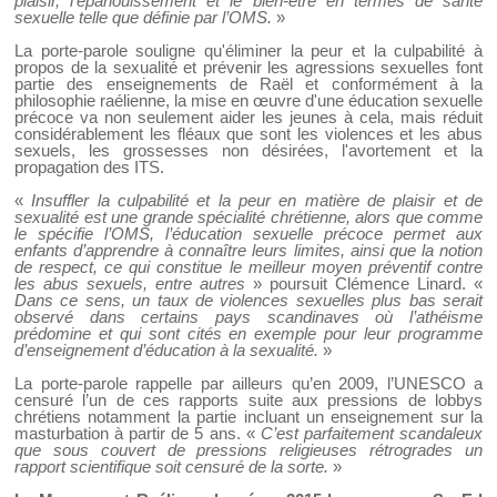
plaisir, l’épanouissement et le bien-être en termes de santé
sexuelle telle que définie par l’OMS.
»
La porte-parole souligne qu'éliminer la peur et la culpabilité à
propos de la sexualité et prévenir les agressions sexuelles font
partie des enseignements de Raël et conformément à la
philosophie raélienne, la mise en œuvre d'une éducation sexuelle
précoce va non seulement aider les jeunes à cela, mais réduit
considérablement les fléaux que sont les violences et les abus
sexuels, les grossesses non désirées, l'avortement et la
propagation des ITS.
«
Insuffler la culpabilité et la peur en matière de plaisir et de
sexualité est une grande spécialité chrétienne, alors que comme
le spécifie l’OMS, l’éducation sexuelle précoce permet aux
enfants d’apprendre à connaître leurs limites, ainsi que la notion
de respect, ce qui constitue le meilleur moyen préventif contre
les abus sexuels, entre autres
» poursuit Clémence Linard. «
Dans ce sens, un taux de violences sexuelles plus bas serait
observé dans certains pays scandinaves où l’athéisme
prédomine et qui sont cités en exemple pour leur programme
d’enseignement d’éducation à la sexualité.
»
La porte-parole rappelle par ailleurs qu’en 2009, l’UNESCO a
censuré l’un de ces rapports suite aux pressions de lobbys
chrétiens notamment la partie incluant un enseignement sur la
masturbation à partir de 5 ans. «
C’est parfaitement scandaleux
que sous couvert de pressions religieuses rétrogrades un
rapport scientifique soit censuré de la sorte.
»