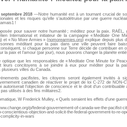
1 septembre 2018
—Notre humanité est à un tournant crucial de so
tionales et les risques qu’elle s’autodétruise par une guerre nucléa
jamais1 !
oposée pour sauver notre humanité ; méditez pour la paix. RAËL, g
en International et initiateur de la campagne « Meditate One Mi
g
) et « No More Armies » (
nomorearmies.org
) explique depuis plus 
rsonnes méditant pour la paix dans une ville peuvent faire bai
 conséquent, si chaque personne sur Terre décide de contribuer en o
r la paix et l’amour (par jour), nous pouvons changer la planète entièr
e optique que les responsables de « Meditate One Minute for Peac
nt leurs concitoyens à se joindre à eux pour méditer pour la pa
plusieurs villes du Canada.
nements pacifistes, les citoyens seront également invités à sig
uvernement canadien de réactiver le projet de loi C-272 de NO
oi autoriserait l’objection de conscience et le droit d’un contribuabl
pas utilisés à des fins militaires2.
matique, W Frederick Mulley, « Quels seraient les effets d’une guerre
www.change.org/p/federal-gouvernement-of-canada-we-the-pacifist-ci
to-conscientious-objection-and-solicit-the-federal-government-to-re-o
n-complicity-in-wars