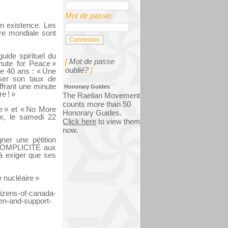
Mot de passe:
n existence. Les
ire mondiale sont
uide spirituel du
[
Mot de passe
nute for Peace »
oublié?
]
de 40 ans : « Une
sser son taux de
ffrant une minute
Honorary Guides
e ! »
The Raelian Movement
counts more than 50
e » et « No More
Honorary Guides.
ix, le samedi 22
Click here
to view them
now.
ner une pétition
N-COMPLICITÉ aux
e à exiger que ses
 nucléaire »
tizens-of-canada-
pen-and-support-