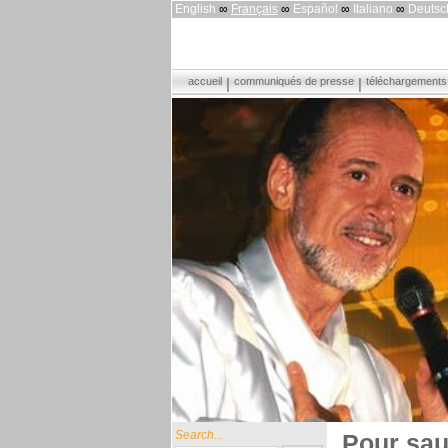
English
∞
Français
∞
Español
∞
Italiano
∞
Deutsc
accueil
communiqués de presse
téléchargements
Search...
Pour sau