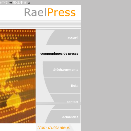
体中文
∞
繁体中文
∞
accueil
communiqués de presse
téléchargements
links
contact
demandes
Nom d'utilisateur:
!