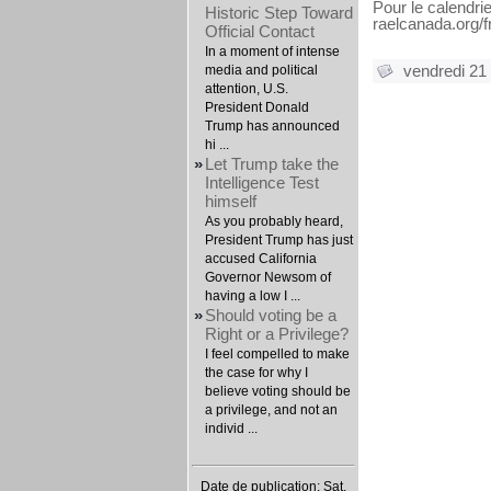
Pour le calendri
Historic Step Toward
raelcanada.org/
Official Contact
In a moment of intense
vendredi 21
media and political
attention, U.S.
President Donald
Trump has announced
hi ...
»
Let Trump take the
Intelligence Test
himself
As you probably heard,
President Trump has just
accused California
Governor Newsom of
having a low I ...
»
Should voting be a
Right or a Privilege?
I feel compelled to make
the case for why I
believe voting should be
a privilege, and not an
individ ...
Date de publication: Sat,