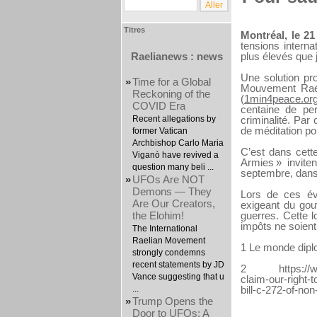
Titres
Montréal, le 2
tensions interna
Raelianews : news
plus élevés que 
Une solution pr
»
Time for a Global
Mouvement Raéli
Reckoning of the
(
1min4peace.or
COVID Era
centaine de pe
Recent allegations by
criminalité. Par
de méditation pou
former Vatican
Archbishop Carlo Maria
C’est dans cett
Viganò have revived a
Armies » invite
question many beli ...
septembre, dans 
»
UFOs Are NOT
Demons — They
Lors de ces évé
Are Our Creators,
exigeant du go
the Elohim!
guerres. Cette l
impôts ne soient 
The International
Raelian Movement
1 Le monde diplo
strongly condemns
recent statements by JD
2
https://
Vance suggesting that u
claim-our-right-
...
bill-c-272-of-no
»
Trump Opens the
Door to UFOs: A