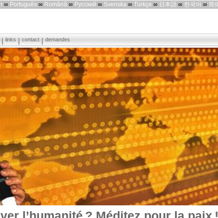
h
∞
Português
∞
Română
∞
Русский
∞
Svenska
∞
Türkçe
∞
日本語
∞
한국어
∞
简
links
contact
demandes
ver l’humanité ? Méditez pour la paix 