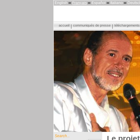
English
∞
Français
∞
Español
∞
Italiano
∞
Deutsc
accueil
communiqués de presse
téléchargements
Search...
Le proje