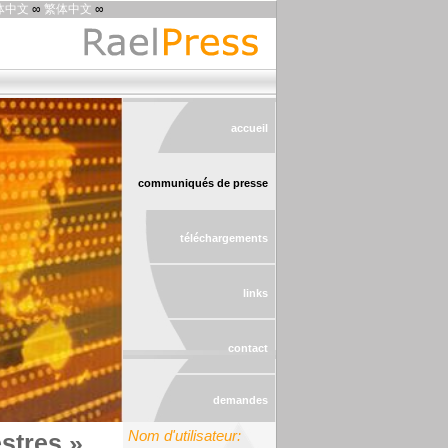
体中文
∞
繁体中文
∞
accueil
communiqués de presse
téléchargements
links
contact
demandes
Nom d'utilisateur:
stres »