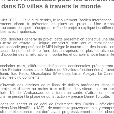
 dans 50 villes à travers le monde
uillet 2022 — Le 2 avril dernier, le Mouvement Raélien International
nements visant à présenter les plans du projet « Une Amba
» au cours desquels l’équipe qui mène le projet a expliqué les différ
ndues avec impatience.
otte, directeur général du projet, cette présentation constitue une é
a mise en œuvre. « Unique, ambitieux, stimulant et révolutionnai
e ambassade proposé par le MRI intègre le tourisme et des installation
 aussi le potentiel d’être l’une des entreprises les plus lucrative q
 d’apporter des améliorations importantes et durable à notre humanité
ochains mois, différentes délégations continentales présenteront
es Extraterrestres » aux Maires de 50 villes sélectionnées à trave
iami, Sao Paolo, Guadalajara (Mexique), Lima, Abidjan, Le Caire,
s sur les cinq continents.
t d'investir des dizaines de millions de dollars américains dans l
u projet, et d'attirer au moins trois millions de visiteurs par an s
helle 1/2 de l'Ambassade constituera un centre d'attraction perm
tourisme pendant la phase de construction » précise Daniel Turcotte.
nées de secret et de déni de l'existence des OVNIs - officiel
iens Non Identifiés’ (UAP) - de nombreux gouvernements, y compris
olitique et reconnaissent dorénavant progressivement que les obse