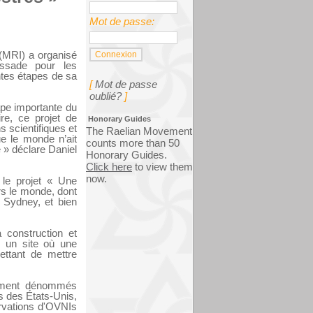
Mot de passe:
 (MRI) a organisé
ssade pour les
entes étapes de sa
[
Mot de passe
oublié?
]
tape importante du
re, ce projet de
Honorary Guides
s scientifiques et
The Raelian Movement
ue le monde n’ait
counts more than 50
 » déclare Daniel
Honorary Guides.
Click here
to view them
now.
 le projet « Une
rs le monde, dont
 Sydney, et bien
a construction et
ur un site où une
ettant de mettre
lement dénommés
 des États-Unis,
rvations d'OVNIs