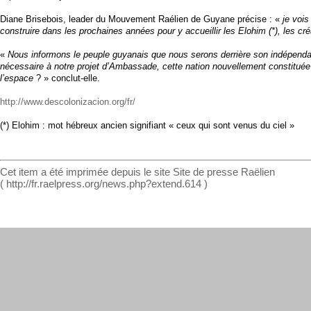
Diane Brisebois, leader du Mouvement Raélien de Guyane précise : «
je voi
construire dans les prochaines années pour y accueillir les Elohim (*), les cré
«
Nous informons le peuple guyanais que nous serons derrière son indépendance,
nécessaire à notre projet d’Ambassade, cette nation nouvellement constituée e
l’espace
? » conclut-elle.
http://www.descolonizacion.org/fr/
(*) Elohim : mot hébreux ancien signifiant « ceux qui sont venus du ciel »
Cet item a été imprimée depuis le site Site de presse Raëlien
( http://fr.raelpress.org/news.php?extend.614 )