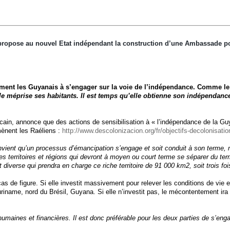
pose au nouvel Etat indépendant la construction d’une Ambassade pour y
ent les Guyanais à s’engager sur la voie de l’indépendance. Comme le r
le méprise ses habitants. Il est temps qu’elle obtienne son indépendanc
n, annonce que des actions de sensibilisation à « l’indépendance de la Guy
mènent les Raéliens :
http://www.descolonizacion.org/fr/objectifs-decolonisatio
convient qu’un processus d’émancipation s’engage et soit conduit à son terme,
 les territoires et régions qui devront à moyen ou court terme se séparer du 
 diverse qui prendra en charge ce riche territoire de 91 000 km2, soit trois foi
 de figure. Si elle investit massivement pour relever les conditions de vie et
iname, nord du Brésil, Guyana. Si elle n’investit pas, le mécontentement ira c
umaines et financières. Il est donc préférable pour les deux parties de s’en