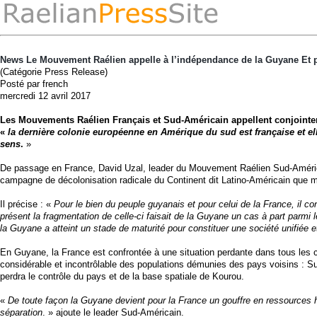
News Le Mouvement Raélien appelle à l’indépendance de la Guyane Et pro
(Catégorie Press Release)
Posté par french
mercredi 12 avril 2017
Les Mouvements Raélien Français et Sud-Américain appellent conjointem
«
la dernière colonie européenne en Amérique du sud est française et el
sens
.
»
De passage en France, David Uzal, leader du Mouvement Raélien Sud-Américai
campagne de décolonisation radicale du Continent dit Latino-Américain que 
Il précise : «
Pour le bien du peuple guyanais et pour celui de la France, il 
présent la fragmentation de celle-ci faisait de la Guyane un cas à part parmi
la Guyane a atteint un stade de maturité pour constituer une société unifiée et
En Guyane, la France est confrontée à une situation perdante dans tous les cas
considérable et incontrôlable des populations démunies des pays voisins : Sur
perdra le contrôle du pays et de la base spatiale de Kourou.
«
De toute façon la Guyane devient pour la France un gouffre en ressources h
séparation
. » ajoute le leader Sud-Américain.