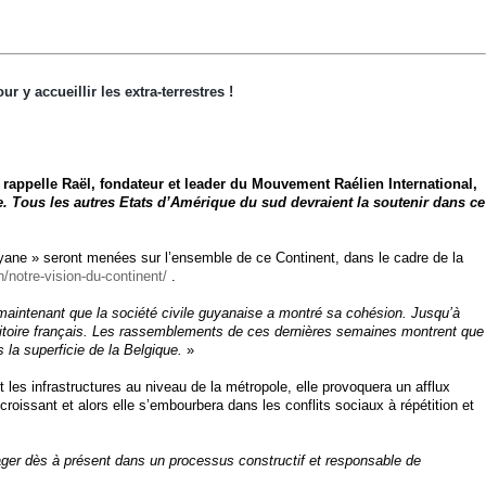
 accueillir les extra-terrestres !
appelle Raël, fondateur et leader du Mouvement Raélien International,
e. Tous les autres Etats d’Amérique du sud devraient la soutenir dans ce
ane » seront menées sur l’ensemble de ce Continent, dans le cadre de la
n/notre-vision-du-continent/
.
 maintenant que la société civile guyanaise a montré sa cohésion. Jusqu’à
territoire français. Les rassemblements de ces dernières semaines montrent que
s la superficie de la Belgique.
»
 les infrastructures au niveau de la métropole, elle provoquera un afflux
roissant et alors elle s’embourbera dans les conflits sociaux à répétition et
gager dès à présent dans un processus constructif et responsable de